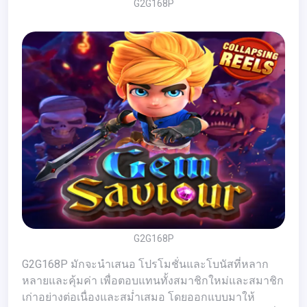
G2G168P
G2G168P
G2G168P มักจะนำเสนอ โปรโมชั่นและโบนัสที่หลาก
หลายและคุ้มค่า เพื่อตอบแทนทั้งสมาชิกใหม่และสมาชิก
เก่าอย่างต่อเนื่องและสม่ำเสมอ โดยออกแบบมาให้