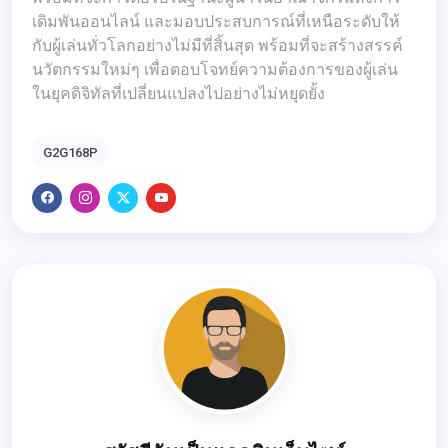
เดิมพันออนไลน์ และมอบประสบการณ์ที่เหนือระดับให้
กับผู้เล่นทั่วโลกอย่างไม่มีที่สิ้นสุด พร้อมที่จะสร้างสรรค์
นวัตกรรมใหม่ๆ เพื่อตอบโจทย์ความต้องการของผู้เล่น
ในยุคดิจิทัลที่เปลี่ยนแปลงไปอย่างไม่หยุดยั้ง
G2G168P