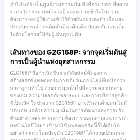
ทั่วไป แต่ยังเป็นศูนย์รวมความบันเทิงที่ครบวงจร ที่ผสาน
รวมนวัตกรรม เทคโนโลยี และความเข้าใจในความ
ต้องการของผู้ใช้งานเข้าไว้ด้วยกันอย่างลงตัว เพื่อมอบ
ประสบการณ์การเดิมพันที่น่าตื่นเต้น ปลอดภัย และเต็ม
ไปด้วยโอกาสให้กับผู้เล่นทุกระดับ
เส้นทางของ G2G168P: จากจุดเริ่มต้นสู่
การเป็นผู้นำแห่งอุตสาหกรรม
G2G168P ถือกำเนิดขึ้นจากวิสัยทัศน์ที่ต้องการ
สร้างสรรค์แพลตฟอร์มการเดิมพันออนไลน์ที่เหนือกว่า
มาตรฐานทั่วไป ด้วยการมุ่งเน้นไปที่ความหลากหลาย
ของเกม ความปลอดภัยของระบบ และการบริการลูกค้า
ที่เป็นเลิศ ในช่วงแรก G2G168P อาจเริ่มต้นด้วยเกมไม่กี่
ประเภท แต่ด้วยความมุ่งมั่นในการพัฒนาและการปรับ
ตัวอย่างรวดเร็วตามความต้องการของตลาดและการนำ
เทคโนโลยีใหม่ๆ เข้ามาใช้ แพลตฟอร์มนี้ก็ได้เติบโต
อย่างก้าวกระโดดปัจจุบัน G2G168P ได้กลายเป็นแหล่ง