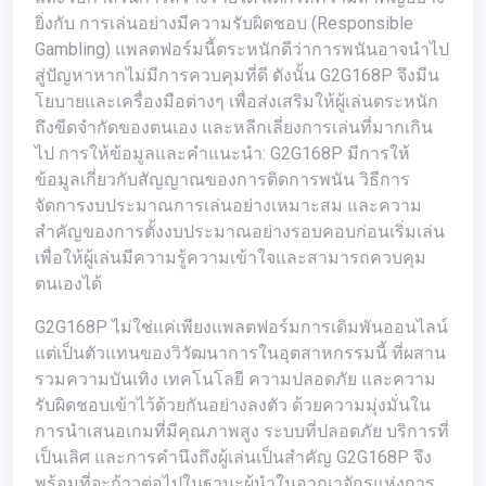
ยิ่งกับ การเล่นอย่างมีความรับผิดชอบ (Responsible
Gambling) แพลตฟอร์มนี้ตระหนักดีว่าการพนันอาจนำไป
สู่ปัญหาหากไม่มีการควบคุมที่ดี ดังนั้น G2G168P จึงมีน
โยบายและเครื่องมือต่างๆ เพื่อส่งเสริมให้ผู้เล่นตระหนัก
ถึงขีดจำกัดของตนเอง และหลีกเลี่ยงการเล่นที่มากเกิน
ไป การให้ข้อมูลและคำแนะนำ: G2G168P มีการให้
ข้อมูลเกี่ยวกับสัญญาณของการติดการพนัน วิธีการ
จัดการงบประมาณการเล่นอย่างเหมาะสม และความ
สำคัญของการตั้งงบประมาณอย่างรอบคอบก่อนเริ่มเล่น
เพื่อให้ผู้เล่นมีความรู้ความเข้าใจและสามารถควบคุม
ตนเองได้
G2G168P ไม่ใช่แค่เพียงแพลตฟอร์มการเดิมพันออนไลน์
แต่เป็นตัวแทนของวิวัฒนาการในอุตสาหกรรมนี้ ที่ผสาน
รวมความบันเทิง เทคโนโลยี ความปลอดภัย และความ
รับผิดชอบเข้าไว้ด้วยกันอย่างลงตัว ด้วยความมุ่งมั่นใน
การนำเสนอเกมที่มีคุณภาพสูง ระบบที่ปลอดภัย บริการที่
เป็นเลิศ และการคำนึงถึงผู้เล่นเป็นสำคัญ G2G168P จึง
พร้อมที่จะก้าวต่อไปในฐานะผู้นำในอาณาจักรแห่งการ