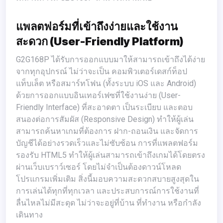
แพลตฟอร์มที่เข้าถึงง่ายและใช้งาน
สะดวก (User-Friendly Platform)
G2G168P ได้รับการออกแบบมาให้สามารถเข้าถึงได้ง่าย
จากทุกอุปกรณ์ ไม่ว่าจะเป็น คอมพิวเตอร์เดสก์ท็อป
แท็บเล็ต หรือสมาร์ทโฟน (ทั้งระบบ iOS และ Android)
ด้วยการออกแบบอินเทอร์เฟซที่ใช้งานง่าย (User-
Friendly Interface) ที่สะอาดตา เป็นระเบียบ และตอบ
สนองต่อการสัมผัส (Responsive Design) ทำให้ผู้เล่น
สามารถค้นหาเกมที่ต้องการ ฝาก-ถอนเงิน และจัดการ
บัญชีได้อย่างรวดเร็วและไม่ซับซ้อน การที่แพลตฟอร์ม
รองรับ HTML5 ทำให้ผู้เล่นสามารถเข้าถึงเกมได้โดยตรง
ผ่านเว็บเบราว์เซอร์ โดยไม่จำเป็นต้องดาวน์โหลด
โปรแกรมเพิ่มเติม สิ่งนี้มอบความสะดวกสบายสูงสุดใน
การเล่นได้ทุกที่ทุกเวลา และประสบการณ์การใช้งานที่
ลื่นไหลไม่มีสะดุด ไม่ว่าจะอยู่ที่บ้าน ที่ทำงาน หรือกำลัง
เดินทาง