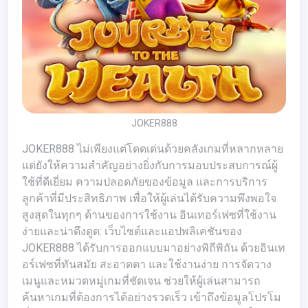
JOKER888
JOKER888 ไม่เพียงแต่โดดเด่นด้วยคลังเกมที่หลากหลาย
แต่ยังให้ความสำคัญอย่างยิ่งกับการมอบประสบการณ์ผู้
ใช้ที่ดีเยี่ยม ความปลอดภัยของข้อมูล และการบริการ
ลูกค้าที่มีประสิทธิภาพ เพื่อให้ผู้เล่นได้รับความพึงพอใจ
สูงสุดในทุกๆ ด้านของการใช้งาน อินเทอร์เฟซที่ใช้งาน
ง่ายและน่าดึงดูด: เว็บไซต์และแอปพลิเคชันของ
JOKER888 ได้รับการออกแบบมาอย่างพิถีพิถัน ด้วยอินเท
อร์เฟซที่ทันสมัย สะอาดตา และใช้งานง่าย การจัดวาง
เมนูและหมวดหมู่เกมที่ชัดเจน ช่วยให้ผู้เล่นสามารถ
ค้นหาเกมที่ต้องการได้อย่างรวดเร็ว เข้าถึงข้อมูลโปรโม