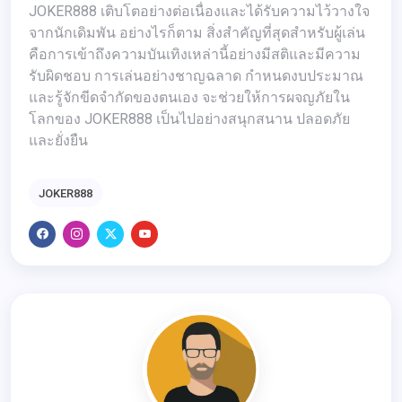
JOKER888 เติบโตอย่างต่อเนื่องและได้รับความไว้วางใจ
จากนักเดิมพัน อย่างไรก็ตาม สิ่งสำคัญที่สุดสำหรับผู้เล่น
คือการเข้าถึงความบันเทิงเหล่านี้อย่างมีสติและมีความ
รับผิดชอบ การเล่นอย่างชาญฉลาด กำหนดงบประมาณ
และรู้จักขีดจำกัดของตนเอง จะช่วยให้การผจญภัยใน
โลกของ JOKER888 เป็นไปอย่างสนุกสนาน ปลอดภัย
และยั่งยืน
JOKER888