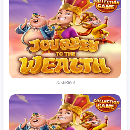
JOKER888