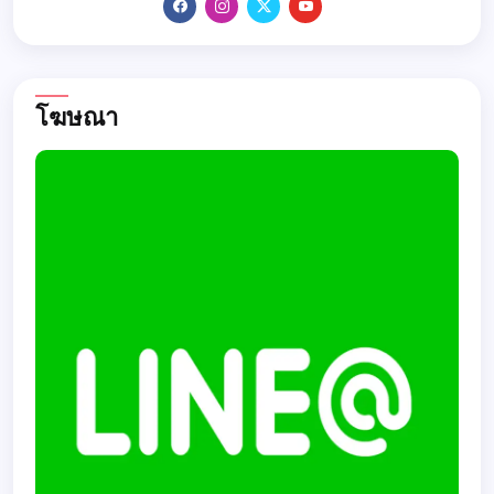
โฆษณา