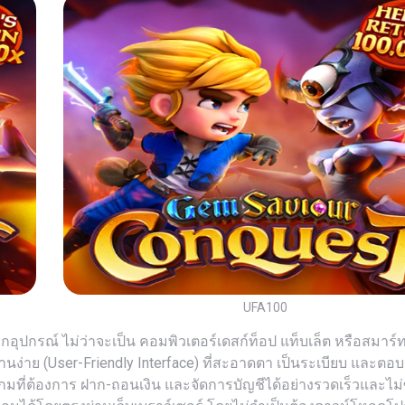
UFA100
นง่าย (User-Friendly Interface) ที่สะอาดตา เป็นระเบียบ และตอ
กมที่ต้องการ ฝาก-ถอนเงิน และจัดการบัญชีได้อย่างรวดเร็วและไม่