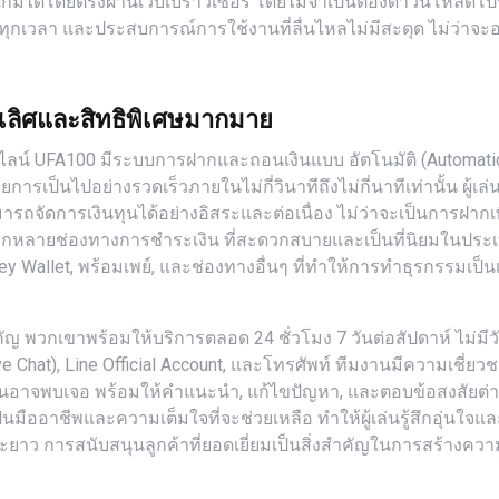
งเกมได้โดยตรงผ่านเว็บเบราว์เซอร์ โดยไม่จำเป็นต้องดาวน์โหลด
ทุกเวลา และประสบการณ์การใช้งานที่ลื่นไหลไม่มีสะดุด ไม่ว่าจะอยู่ท
็นเลิศและสิทธิพิเศษมากมาย
การเป็นไปอย่างรวดเร็วภายในไม่กี่วินาทีถึงไม่กี่นาทีเท่านั้น ผู้เ
จัดการเงินทุนได้อย่างอิสระและต่อเนื่อง ไม่ว่าจะเป็นการฝากเพื่
 หลากหลายช่องทางการชำระเงิน ที่สะดวกสบายและเป็นที่นิยมในปร
Wallet, พร้อมเพย์, และช่องทางอื่นๆ ที่ทำให้การทำธุรกรรมเป็นเร
at), Line Official Account, และโทรศัพท์ ทีมงานมีความเชี่ยวช
ล่นอาจพบเจอ พร้อมให้คำแนะนำ, แก้ไขปัญหา, และตอบข้อสงสัยต่า
มืออาชีพและความเต็มใจที่จะช่วยเหลือ ทำให้ผู้เล่นรู้สึกอุ่นใจแล
าว การสนับสนุนลูกค้าที่ยอดเยี่ยมเป็นสิ่งสำคัญในการสร้างความ