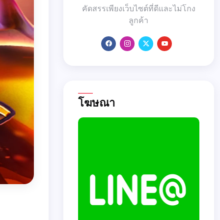
คัดสรรเพียงเว็บไซต์ที่ดีและไม่โกง
ลูกค้า
โฆษณา