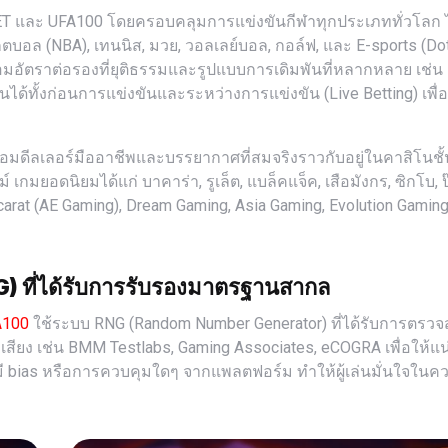
สเกตบอล (NBA), เทนนิส, มวย, วอลเลย์บอล, กอล์ฟ, และ E-sports (Dot
พร้อมอัตราต่อรองที่ยุติธรรมและรูปแบบการเดิมพันที่หลากหลาย เช่น
ันได้ทั้งก่อนการแข่งขันและระหว่างการแข่งขัน (Live Betting) เพื่
อมดีลเลอร์มืออาชีพและบรรยากาศที่สมจริงราวกับอยู่ในคาสิโนชั้นน
เกมยอดนิยมได้แก่ บาคาร่า, รูเล็ต, แบล็คแจ็ค, เสือมังกร, ซิกโบ, ป
arat (AE Gaming), Dream Gaming, Asia Gaming, Evolution Gaming
 ที่ได้รับการรับรองมาตรฐานสากล
A100
ใช้ระบบ RNG (Random Number Generator) ที่ได้รับการตร
ียง เช่น BMM Testlabs, Gaming Associates, eCOGRA เพื่อให้แน
่มี bias หรือการควบคุมใดๆ จากแพลตฟอร์ม ทำให้ผู้เล่นมั่นใจในค