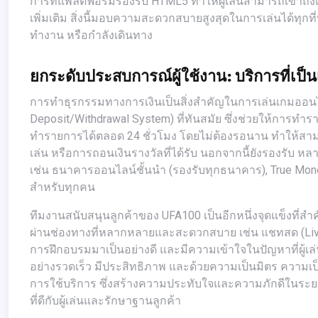
การที่แพลตฟอร์มรองรับ HTML5 ทำให้ผู้เล่นสามารถเข้าถึ
เพิ่มเติม สิ่งนี้มอบความสะดวกสบายสูงสุดในการเล่นได้ทุกที่
ทำงาน หรือกำลังเดินทาง
ยกระดับประสบการณ์ผู้ใช้งาน: บริการที่เป
การทำธุรกรรมทางการเงินเป็นสิ่งสำคัญในการเล่นเกมออนไลน์ UFA100 มีระบบการฝากและถอนเงินแบบ อัตโนมัติ (Automatic
Deposit/Withdrawal System) ที่ทันสมัย ซึ่งช่วยให้การทำราย
ทำรายการได้ตลอด 24 ชั่วโมง โดยไม่ต้องรอนาน ทำให้สามารถ
เล่น หรือการถอนเงินรางวัลที่ได้รับ นอกจากนี้ยังรองรับ
เช่น ธนาคารออนไลน์ชั้นนำ (รองรับทุกธนาคาร), True Money 
สำหรับทุกคน
ทีมงานสนับสนุนลูกค้าของ UFA100 เป็นอีกหนึ่งจุดแข็งที่สำคัญ พวกเขาพร้อมให้บริการตลอด 24 ชั่วโมง 7 วันต่อสัปดาห์ ไม่มีวันหยุด
ผ่านช่องทางที่หลากหลายและสะดวกสบาย เช่น แชทสด (Live Ch
การฝึกอบรมมาเป็นอย่างดี และมีความเข้าใจในปัญหาที่ผู้เ
อย่างรวดเร็ว มีประสิทธิภาพ และด้วยความเป็นมิตร ความเป็น
การใช้บริการ ซึ่งสร้างความประทับใจและความภักดีในระยะย
ที่ดีกับผู้เล่นและรักษาฐานลูกค้า