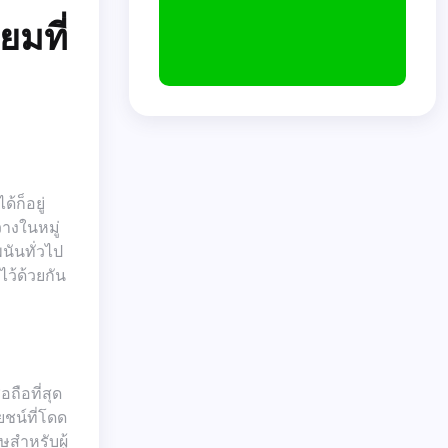
ยมที่
วางในหมู่
นันทั่วไป
ว้ด้วยกัน
ยชน์ที่โดด
ษสำหรับผู้