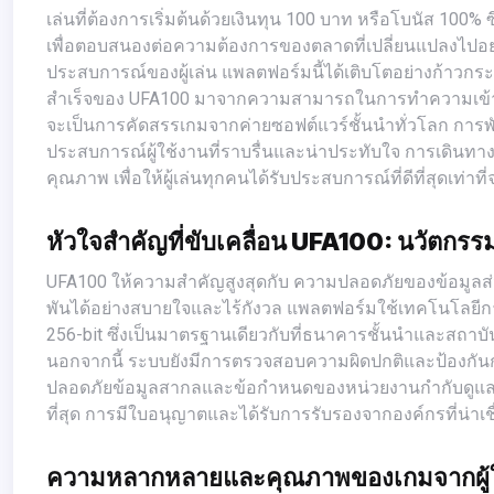
เล่นที่ต้องการเริ่มต้นด้วยเงินทุน 100 บาท หรือโบนัส 100% ซ
เพื่อตอบสนองต่อความต้องการของตลาดที่เปลี่ยนแปลงไปอย่
ประสบการณ์ของผู้เล่น แพลตฟอร์มนี้ได้เติบโตอย่างก้าว
สำเร็จของ UFA100 มาจากความสามารถในการทำความเข้าใจควา
จะเป็นการคัดสรรเกมจากค่ายซอฟต์แวร์ชั้นนำทั่วโลก การพ
ประสบการณ์ผู้ใช้งานที่ราบรื่นและน่าประทับใจ การเดินท
คุณภาพ เพื่อให้ผู้เล่นทุกคนได้รับประสบการณ์ที่ดีที่สุดเท่าที
หัวใจสำคัญที่ขับเคลื่อน UFA100: นวัตก
UFA100 ให้ความสำคัญสูงสุดกับ ความปลอดภัยของข้อมูลส่วนบุคคลและข้อมูลทางการเงิน ของผู้ใช้งาน เพื่อให้ผู้เล่นทุกคนสามารถเดิม
พันได้อย่างสบายใจและไร้กังวล แพลตฟอร์มใช้เทคโนโลยีการเ
256-bit ซึ่งเป็นมาตรฐานเดียวกับที่ธนาคารชั้นนำและสถาบัน
นอกจากนี้ ระบบยังมีการตรวจสอบความผิดปกติและป้องกันก
ปลอดภัยข้อมูลสากลและข้อกำหนดของหน่วยงานกำกับดูแลอย่า
ที่สุด การมีใบอนุญาตและได้รับการรับรองจากองค์กรที่น่าเชื่อถ
ความหลากหลายและคุณภาพของเกมจากผู้ให