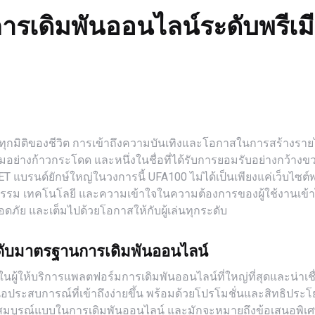
ารเดิมพันออนไลน์ระดับพรีเมี
อย่างก้าวกระโดด และหนึ่งในชื่อที่ได้รับการยอมรับอย่างกว้างข
ET แบรนด์ยักษ์ใหญ่ในวงการนี้ UFA100 ไม่ได้เป็นเพียงแค่เว็บไซต์พ
ตกรรม เทคโนโลยี และความเข้าใจในความต้องการของผู้ใช้งานเข้าไ
อดภัย และเต็มไปด้วยโอกาสให้กับผู้เล่นทุกระดับ
ะดับมาตรฐานการเดิมพันออนไลน์
อประสบการณ์ที่เข้าถึงง่ายขึ้น พร้อมด้วยโปรโมชั่นและสิทธิประโ
วามสมบูรณ์แบบในการเดิมพันออนไลน์ และมักจะหมายถึงข้อเสนอพิเศ