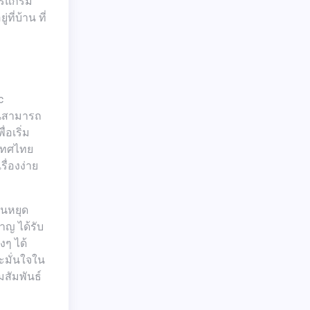
โปรแกรม
ี่บ้าน ที่
ล่นสามารถ
อเริ่ม
ะเทศไทย
ื่องง่าย
าญ ได้รับ
งๆ ได้
ะมั่นใจใน
สัมพันธ์