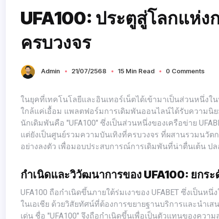
UFA100: ประตูสู่โลกแห่งก
ครบวงจร
Admin
21/07/2568
15 Min Read
0 Comments
ในยุคที่เทคโนโลยีและอินเทอร์เน็ตได้เข้ามาเป็นส่วนหนึ่งในทุกมิติของชีวิต การเข้าถึงความบันเทิงและโอกาสในการสร้างรายได้ก็อยู่
ใกล้แค่เอื้อม แพลตฟอร์มการเดิมพันออนไลน์ได้รับความนิยม
นักเดิมพันคือ "UFA100" ซึ่งเป็นส่วนหนึ่งของเครือข่าย UFAB
แต่ยังเป็นศูนย์รวมความบันเทิงที่ครบวงจร ที่ผสานรวมนวั
อย่างลงตัว เพื่อมอบประสบการณ์การเดิมพันที่น่าตื่นเต้น ปล
กำเนิดและวิวัฒนาการของ UFA100: ยกร
UFA100 ถือกำเนิดขึ้นภายใต้ร่มเงาของ UFABET ซึ่งเป็นหนึ่งในผู้ให้บริการแพลตฟอร์มการเดิมพันออนไลน์ที่ใหญ่ที่สุดและน่าเชื่อถือที่สุด
ในเอเชีย ด้วยวิสัยทัศน์ที่ต้องการขยายฐานบริการและนำเสน
เด่น ชื่อ "UFA100" จึงถือกำเนิดขึ้นเพื่อเป็นตัวแทนของค