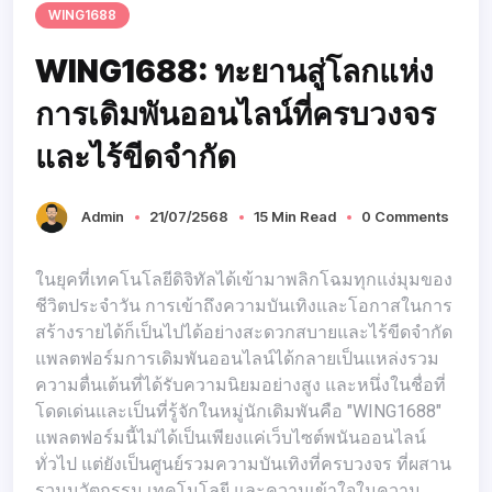
WING1688
WING1688: ทะยานสู่โลกแห่ง
การเดิมพันออนไลน์ที่ครบวงจร
และไร้ขีดจำกัด
Admin
21/07/2568
15 Min Read
0 Comments
ในยุคที่เทคโนโลยีดิจิทัลได้เข้ามาพลิกโฉมทุกแง่มุมของ
ชีวิตประจำวัน การเข้าถึงความบันเทิงและโอกาสในการ
สร้างรายได้ก็เป็นไปได้อย่างสะดวกสบายและไร้ขีดจำกัด
แพลตฟอร์มการเดิมพันออนไลน์ได้กลายเป็นแหล่งรวม
ความตื่นเต้นที่ได้รับความนิยมอย่างสูง และหนึ่งในชื่อที่
โดดเด่นและเป็นที่รู้จักในหมู่นักเดิมพันคือ "WING1688"
แพลตฟอร์มนี้ไม่ได้เป็นเพียงแค่เว็บไซต์พนันออนไลน์
ทั่วไป แต่ยังเป็นศูนย์รวมความบันเทิงที่ครบวงจร ที่ผสาน
รวมนวัตกรรม เทคโนโลยี และความเข้าใจในความ