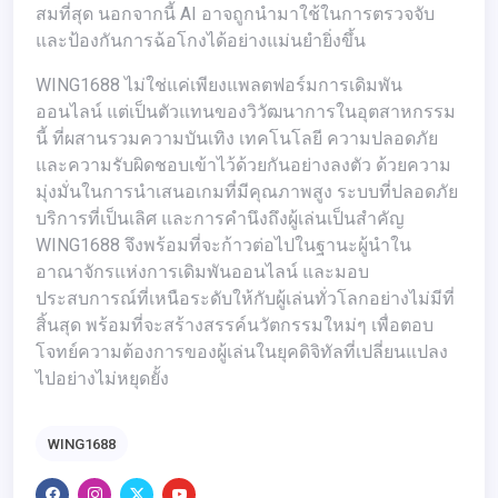
สมที่สุด นอกจากนี้ AI อาจถูกนำมาใช้ในการตรวจจับ
และป้องกันการฉ้อโกงได้อย่างแม่นยำยิ่งขึ้น
WING1688 ไม่ใช่แค่เพียงแพลตฟอร์มการเดิมพัน
ออนไลน์ แต่เป็นตัวแทนของวิวัฒนาการในอุตสาหกรรม
นี้ ที่ผสานรวมความบันเทิง เทคโนโลยี ความปลอดภัย
และความรับผิดชอบเข้าไว้ด้วยกันอย่างลงตัว ด้วยความ
มุ่งมั่นในการนำเสนอเกมที่มีคุณภาพสูง ระบบที่ปลอดภัย
บริการที่เป็นเลิศ และการคำนึงถึงผู้เล่นเป็นสำคัญ
WING1688 จึงพร้อมที่จะก้าวต่อไปในฐานะผู้นำใน
อาณาจักรแห่งการเดิมพันออนไลน์ และมอบ
ประสบการณ์ที่เหนือระดับให้กับผู้เล่นทั่วโลกอย่างไม่มีที่
สิ้นสุด พร้อมที่จะสร้างสรรค์นวัตกรรมใหม่ๆ เพื่อตอบ
โจทย์ความต้องการของผู้เล่นในยุคดิจิทัลที่เปลี่ยนแปลง
ไปอย่างไม่หยุดยั้ง
WING1688