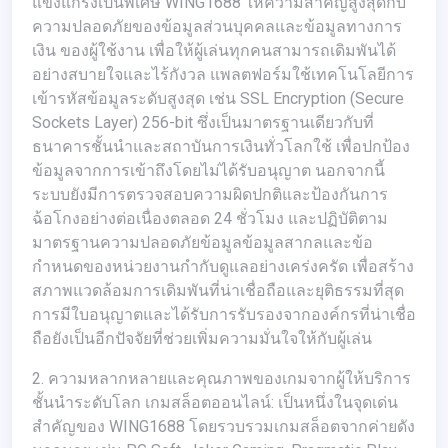
แข็งแกร่งเป็นพิเศษ WING1688 ให้ความสำคัญสูงสุดกับ
ความปลอดภัยของข้อมูลส่วนบุคคลและข้อมูลทางการ
เงิน ของผู้ใช้งาน เพื่อให้ผู้เล่นทุกคนสามารถเดิมพันได้
อย่างสบายใจและไร้กังวล แพลตฟอร์มใช้เทคโนโลยีการ
เข้ารหัสข้อมูลระดับสูงสุด เช่น SSL Encryption (Secure
Sockets Layer) 256-bit ซึ่งเป็นมาตรฐานเดียวกับที่
ธนาคารชั้นนำและสถาบันการเงินทั่วโลกใช้ เพื่อปกป้อง
ข้อมูลจากการเข้าถึงโดยไม่ได้รับอนุญาต นอกจากนี้
ระบบยังมีการตรวจสอบความผิดปกติและป้องกันการ
ฉ้อโกงอย่างต่อเนื่องตลอด 24 ชั่วโมง และปฏิบัติตาม
มาตรฐานความปลอดภัยข้อมูลข้อมูลสากลและข้อ
กำหนดของหน่วยงานกำกับดูแลอย่างเคร่งครัด เพื่อสร้าง
สภาพแวดล้อมการเดิมพันที่น่าเชื่อถือและยุติธรรมที่สุด
การมีใบอนุญาตและได้รับการรับรองจากองค์กรที่น่าเชื่อ
ถือยังเป็นอีกปัจจัยที่ช่วยเพิ่มความมั่นใจให้กับผู้เล่น
2. ความหลากหลายและคุณภาพของเกมจากผู้ให้บริการ
ชั้นนำระดับโลก เกมสล็อตออนไลน์: เป็นหนึ่งในจุดเด่น
สำคัญของ WING1688 โดยรวบรวมเกมสล็อตจากค่ายดัง